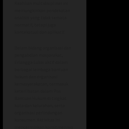
Keahlian multidisipliner ini
memungkinkan pendekatan
analisis yang tidak semata
normatif, tetapi juga
kontekstual dan aplikatif.
Dalam bidang organisasi dan
pengabdian masyarakat,
Erlangga Lubai aktif dalam
berbagai lembaga bantuan
hukum dan organisasi
kemasyarakatan, termasuk
keterlibatan dalam Pos
Bantuan Hukum di tingkat
kota dan kelurahan, serta
organisasi perlindungan
konsumen. Aktivitas ini
mencerminkan komitmennya