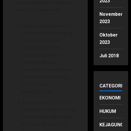
2023
batasan yang jelas bagi para
praktisi dan akademisi:
November
2023
Fiduciary Duty (Kewajiban
Fidusia): Penulis mengurai
Oktober
standar itikad baik,
2023
loyalitas, dan kehati-
hatian yang harus
Juli 2018
ditingkatkan saat
perusahaan berada dalam
fase zone of insolvency
(zona menuju
CATEGORIES
kebangkrutan).
EKONOMI
Business Judgment Rule
(BJR): Memberikan payung
HUKUM
perlindungan bagi Direksi
dari “bias retrospektif”.
KEJAGUNG