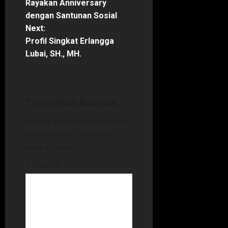
Rayakan Anniversary
s
dengan Santunan Sosial
t
Next:
Profil Singkat Erlangga
n
Lubai, SH., MH.
a
v
Tinggalkan Balasan
i
Alamat email Anda tidak akan
dipublikasikan.
Ruas yang
g
wajib ditandai
*
a
Komentar
*
t
i
o