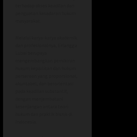
terhadap akses keadilan dan
penguatan kesadaran hukum
masyarakat.
Melalui karya-karya akademik
dan profesionalnya, Erlangga
Lubai berupaya
mengembangkan pemikiran
hukum kepailitan dan hukum
perseroan yang proporsional,
akuntabel, dan berorientasi
pada keadilan substantif,
dengan menjembatani
kesenjangan antara teori
hukum dan praktik bisnis di
Indonesia.