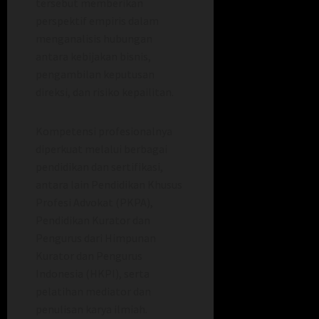
tersebut memberikan
perspektif empiris dalam
menganalisis hubungan
antara kebijakan bisnis,
pengambilan keputusan
direksi, dan risiko kepailitan.
Kompetensi profesionalnya
diperkuat melalui berbagai
pendidikan dan sertifikasi,
antara lain Pendidikan Khusus
Profesi Advokat (PKPA),
Pendidikan Kurator dan
Pengurus dari Himpunan
Kurator dan Pengurus
Indonesia (HKPI), serta
pelatihan mediator dan
penulisan karya ilmiah.