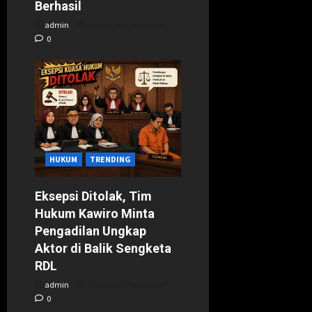
Berhasil
admin
Posted on 1 bulan ago
0
HUKUM
TRENDING
Eksepsi Ditolak, Tim
Hukum Kawiro Minta
Pengadilan Ungkap
Aktor di Balik Sengketa
RDL
admin
Posted on 2 bulan ago
0