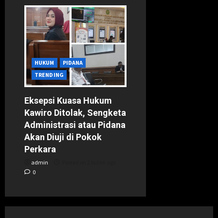
HUKUM
PIDANA
TRENDING
Eksepsi Kuasa Hukum
Kawiro Ditolak, Sengketa
Administrasi atau Pidana
Akan Diuji di Pokok
Perkara
admin
Posted on 2 bulan ago
0