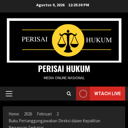
Skip
Agustus 9, 2026
12:25:31 PM
to
content
PERISAI HUKUM
MEDIA ONLINE NASIONAL
WTACH LIVE
Primary
Menu
Home
2026
Februari
2
Buku Pertanggungjawaban Direksi dalam Kepailitan
Perseroan Terbatas