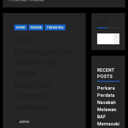
CARI
OPINI
HUKUM
TRENDING
Buku
Cari
Pertanggungjaw
aban Direksi
RECENT
dalam
POSTS
Kepailitan
Perkara
Perseroan
Perdata
Nasabah
Terbatas
Melawan
BAF
admin
Memasuki