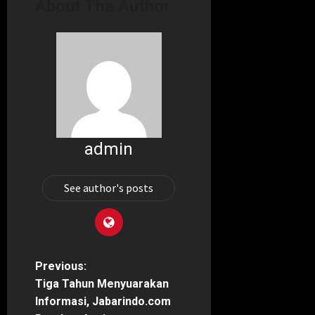
About The Author
admin
See author's posts
P
Previous:
Tiga Tahun Menyuarakan
o
Informasi, Jabarindo.com