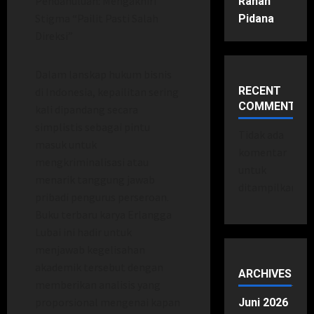
Pendahuluan: Mengakhiri
Ranah
Stigma “Pailit Pasti Salah
Pidana
Direksi”
Dalam lanskap hukum bisnis
RECENT
di Indonesia, kepailitan sering
COMMENTS
kali dipandang secara
simplistis sebagai pintu
Tidak ada
masuk untuk
komentar
mengkriminalisasi atau
untuk
menarik tanggung jawab
ditampilkan.
pribadi pengurus perseroan.
Buku terbaru karya Erlangga
Lubai ini hadir untuk
menjawab kegelisahan
akademik tersebut dengan
ARCHIVES
memberikan analisis yang
proporsional mengenai kapan
Juni 2026