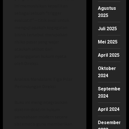
ini memosisikan kepailitan
Agustus
sebagai sebuah “trigger
2025
evaluatif”—titik awal untuk
menguji apakah kegagalan
Juli 2025
bisnis tersebut merupakan
risiko pasar yang wajar
Mei 2025
ataukah akibat dari
April 2025
pelanggaran hukum nyata
oleh Direksi.
Oktober
2024
Analisis Mendalam: Tiga Pilar
Perlindungan Direksi
September
2024
Buku ini mengintegrasikan
April 2024
doktrin-doktrin hukum
perusahaan modern secara
Desember
sistematis guna memberikan