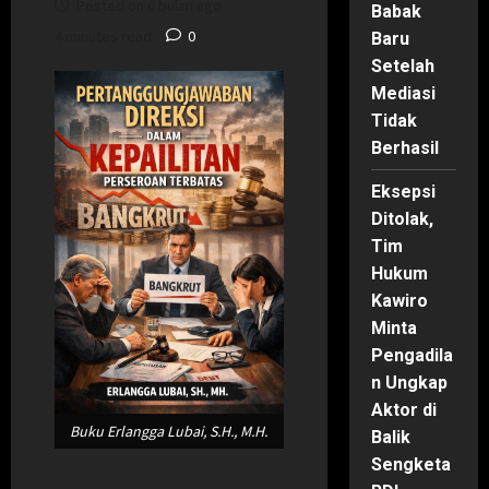
Posted on 6 bulan ago
Babak
4 minutes read
0
Baru
Setelah
Mediasi
Tidak
Berhasil
Eksepsi
Ditolak,
Tim
Hukum
Kawiro
Minta
Pengadila
n Ungkap
Aktor di
Buku Erlangga Lubai, S.H., M.H.
Balik
Sengketa