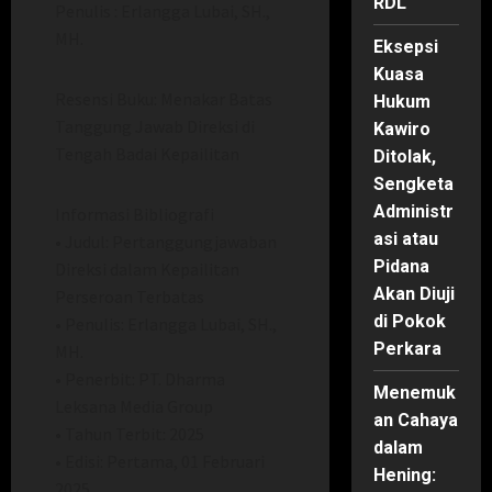
RDL
Penulis : Erlangga Lubai, SH.,
MH.
Eksepsi
Kuasa
Resensi Buku: Menakar Batas
Hukum
Tanggung Jawab Direksi di
Kawiro
Tengah Badai Kepailitan
Ditolak,
Sengketa
Administr
Informasi Bibliografi
asi atau
• Judul: Pertanggungjawaban
Pidana
Direksi dalam Kepailitan
Akan Diuji
Perseroan Terbatas
di Pokok
• Penulis: Erlangga Lubai, SH.,
Perkara
MH.
• Penerbit: PT. Dharma
Menemuk
Leksana Media Group
an Cahaya
• Tahun Terbit: 2025
dalam
• Edisi: Pertama, 01 Februari
Hening:
2025