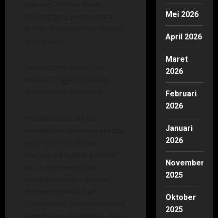
seorang Direktur harus
Mei 2026
bertanggung jawab secara
pribadi dan kapan ia dilindungi
April 2026
oleh hukum.
Maret
Tesis Utama: Kepailitan
2026
Sebagai Trigger Evaluatif,
Bukan Sanksi Otomatis
Februari
2026
Penulis secara tegas
Januari
menyatakan bahwa kepailitan
2026
pada dasarnya adalah
mekanisme hukum kolektif
November
untuk menyelesaikan
2025
ketidakmampuan debitor
memenuhi kewajiban
Oktober
finansialnya, bukan instrumen
2025
penghukuman otomatis. Buku