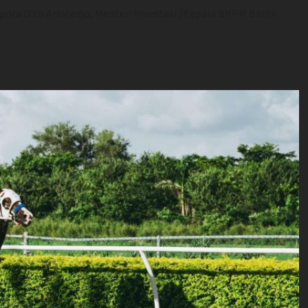
pora Dito Ariotedjo, Menteri Investasi /Kepala BKPM Bahlil