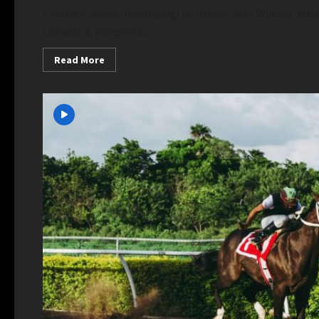
Presiden Jokowi didampingi Ibu Iriana Joko Widodo, Men
Lahadalia, Panglima...
Read
Read More
more
about
Indonesia
Libas
Brunei
6-
0,
Presiden
Jokowi:
Awal
yang
Baik