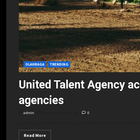
OLAHRAGA
TRENDING
United Talent Agency ac
agencies
admin
Posted on 8 tahun ago
0
Lorem ipsum dolor sit amet,sed diam nonumy eirmod temp
Read
Read More
more