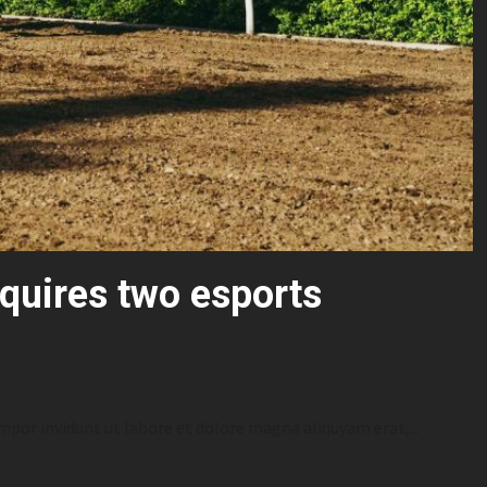
quires two esports
or invidunt ut labore et dolore magna aliquyam erat,...