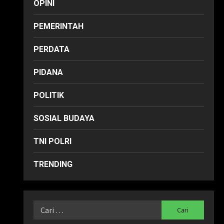
OPINI
PEMERINTAH
HUKUM
TRENDING
PERDATA
Eksepsi Ditolak, Tim Hukum
Kawiro Minta Pengadilan
PIDANA
Ungkap Aktor di Balik
Sengketa RDL
2
POLITIK
Posted on 1 bulan ago
0
HUKUM
PIDANA
TRENDING
SOSIAL BUDAYA
Eksepsi Kuasa Hukum
Kawiro Ditolak, Sengketa
TNI POLRI
Administrasi atau Pidana
Akan Diuji di Pokok Perkara
3
TRENDING
Posted on 1 bulan ago
0
OPINI
SOSIAL BUDAYA
TRENDING
Menemukan Cahaya dalam
Hening: Memaknai 1 Suro
Cari
2026 sebagai Momentum
Spiritual
untuk:
4