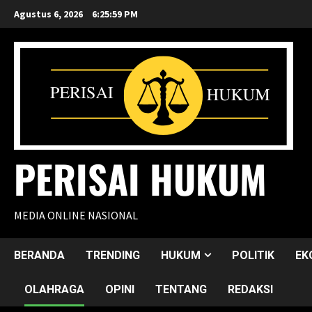
Skip
Agustus 6, 2026
6:26:00 PM
to
content
PERISAI HUKUM
MEDIA ONLINE NASIONAL
BERANDA
TRENDING
HUKUM
POLITIK
EK
OLAHRAGA
OPINI
TENTANG
REDAKSI