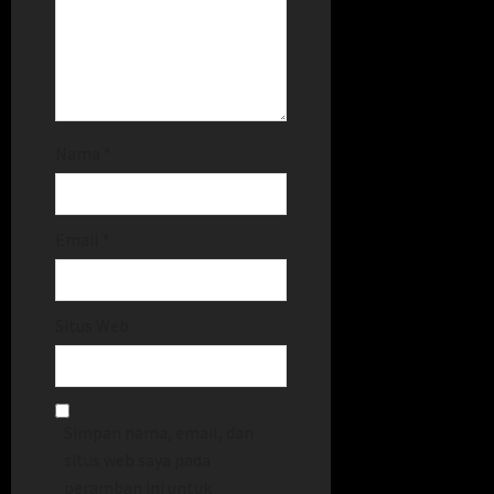
Nama
*
Email
*
Situs Web
Simpan nama, email, dan
situs web saya pada
peramban ini untuk