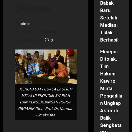
Babak
ORGANIK
Baru
Setelah
admin
Mediasi
Posted on 9 bulan ago
Tidak
Berhasil
5 minutes read
0
Eksepsi
Ditolak,
Tim
Hukum
Kawiro
Minta
MENGHADAPI CUACA EKSTRIM
MELALUI EKONOMI SYARIAH
Pengadila
DAN PENGEMBANGAN PUPUK
n Ungkap
ORGANIK Oleh: Prof. Dr. Nandan
Aktor di
Limakrisna
Balik
Sengketa