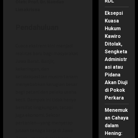
RDL
Oleh: Prof. Dr. Nandan
Limakrisna
Eksepsi
Kuasa
Pendahuluan
Hukum
Kawiro
Ditolak,
Cuaca ekstrem kini menjadi
Sengketa
realitas baru bagi masyarakat
Administr
Jawa Barat. Banjir,
asi atau
kekeringan, dan
Pidana
ketidakpastian musim tanam
Akan Diuji
menyebabkan kerugian besar
di Pokok
bagi petani dan pelaku usaha
Perkara
kecil. Dampak ini tidak hanya
bersifat lingkungan, tetapi
Menemuk
juga ekonomi. Sektor
an Cahaya
pertanian—yang menyerap
dalam
jutaan tenaga kerja di Jawa
Hening:
Barat—menjadi salah satu