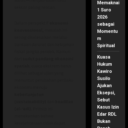
Memaknai
sektor paling rentan.
1 Suro
2026
Dalam perspektif
ekonomi
sebagai
konvensional
, masalah ini
Momentu
sering diselesaikan melalui
m
bantuan darurat dan kebijakan
Spiritual
fiskal jangka pendek. Namun
Kuasa
dari
sudut pandang ekonomi
Hukum
syariah
, cuaca ekstrem harus
Kawiro
dilihat sebagai ujian yang
Susilo
menuntut perubahan perilaku
Ajukan
ekonomi menuju
Eksepsi,
keberlanjutan
Sebut
(sustainability)
dan
keadilan
Kasus Izin
(al-‘adl)
. Prinsip ini
Edar RDL
menekankan bahwa
Bukan
kesejahteraan tidak dapat