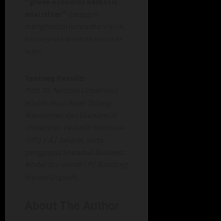
“green economy berbasis
nilai Islam”
tangguh
menghadapi perubahan iklim,
dan sejahtera tanpa merusak
bumi.
Tentang Penulis:
Prof. Dr. Nandan Limakrisna
adalah Guru Besar Bidang
Manajemen dan Ekonomi di
Universitas Persada Indonesia
(UPI) Y.A.I Jakarta, serta
penggagas Snowball Business
Model dan pendiri PT Bandung
Inovasi Organik.
About The Author