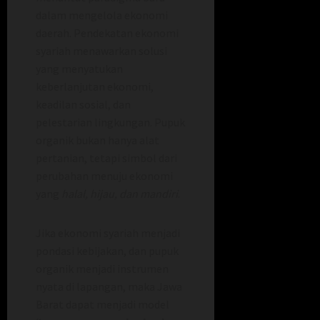
dalam mengelola ekonomi
daerah. Pendekatan ekonomi
syariah menawarkan solusi
yang menyatukan
keberlanjutan ekonomi,
keadilan sosial, dan
pelestarian lingkungan. Pupuk
organik bukan hanya alat
pertanian, tetapi simbol dari
perubahan menuju ekonomi
yang
halal, hijau, dan mandiri
.
Jika ekonomi syariah menjadi
pondasi kebijakan, dan pupuk
organik menjadi instrumen
nyata di lapangan, maka Jawa
Barat dapat menjadi model