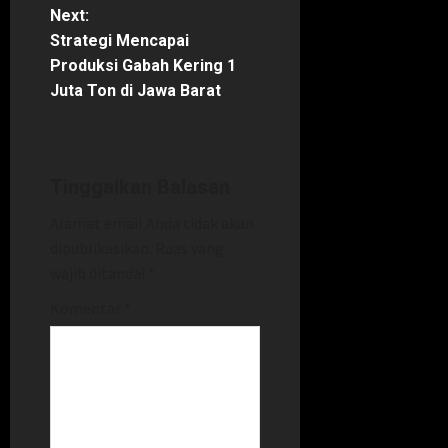
t
Next:
Strategi Mencapai
n
Produksi Gabah Kering 1
Juta Ton di Jawa Barat
a
v
i
Tinggalkan Balasan
Alamat email Anda tidak akan
g
dipublikasikan.
Ruas yang
a
wajib ditandai
*
Komentar
*
t
i
o
n