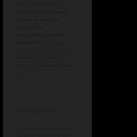
Dalam jangka panjang, ini
memperkuat
ketahanan
pangan nasional
dan
menurunkan
ketergantungan impor
pupuk kimia
, sehingga
meningkatkan kemandirian
ekonomi bangsa sesuai
dengan visi
Indonesia Emas
2045
.
Kesimpulan
Cuaca ekstrem di Jawa Barat
menuntut paradigma baru