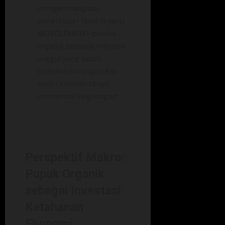
mengembangkan
biofertilizer lokal seperti
BIOSOLTAMAX
—produk
organik berbasis mikroba
unggul yang sudah
terbukti meningkatkan
hasil tanaman tanpa
mencemari lingkungan.
Perspektif Makro:
Pupuk Organik
sebagai Investasi
Ketahanan
Ekonomi