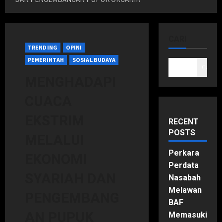
CARI
TRENDING
OPINI
PEMERINTAH
SOSIAL BUDAYA
Cari
MENGHADAPI
CUACA
EKSTRIM
RECENT
POSTS
MELALUI
Perkara
EKONOMI
Perdata
SYARIAH DAN
Nasabah
Melawan
PENGEMBANG
BAF
AN PUPUK
Memasuki