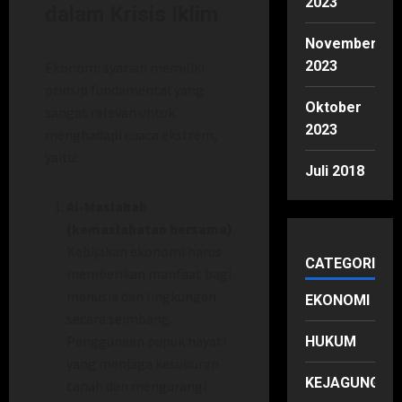
2023
dalam Krisis Iklim
November
2023
Ekonomi syariah memiliki
prinsip fundamental yang
Oktober
sangat relevan untuk
2023
menghadapi cuaca ekstrem,
yaitu:
Juli 2018
Al-Maslahah
(kemaslahatan bersama)
Kebijakan ekonomi harus
CATEGORIES
memberikan manfaat bagi
manusia dan lingkungan
EKONOMI
secara seimbang.
Penggunaan pupuk hayati
HUKUM
yang menjaga kesuburan
KEJAGUNG
tanah dan mengurangi