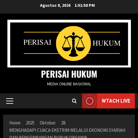
Skip
Agustus 8, 2026
1:52:00 PM
to
content
PERISAI HUKUM
MEDIA ONLINE NASIONAL
WTACH LIVE
Primary
Menu
Home
2025
Oktober
28
MENGHADAPI CUACA EKSTRIM MELALUI EKONOMI SYARIAH
DAN PENGEMBANGAN PUPUK ORGANIK