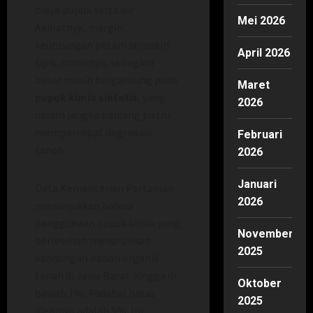
biaya pupuk serta air.
Mei 2026
Akibatnya, margin
keuntungan petani semakin
April 2026
tipis. Ironisnya, sebagian
besar masih bergantung pada
Maret
pupuk kimia sintetis
, yang
2026
dalam jangka panjang justru
mempercepat degradasi
Februari
tanah.
2026
Januari
Data Kementerian Pertanian
2026
menunjukkan bahwa
penggunaan pupuk kimia yang
November
berlebihan menurunkan
2025
kandungan bahan organik
tanah di Jawa Barat hingga di
Oktober
bawah 1%. Padahal batas
2025
idealnya adalah 5%. Ini