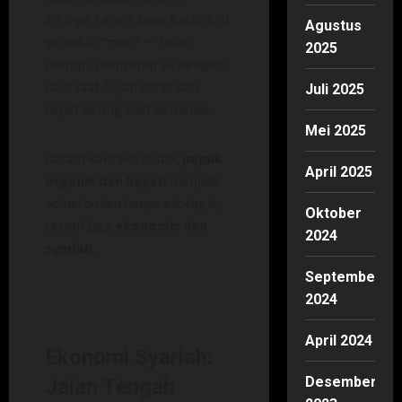
artinya, tanah Jawa Barat kini
Agustus
semakin “mati” — tidak
2025
mampu menyerap air dengan
baik saat hujan deras dan
Juli 2025
cepat kering saat kemarau.
Mei 2025
Dalam konteks inilah,
pupuk
April 2025
organik dan hayati
menjadi
solusi bukan hanya ekologis,
Oktober
tetapi juga
ekonomis dan
2024
syariah
.
September
2024
April 2024
Ekonomi Syariah:
Desember
Jalan Tengah