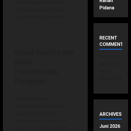
Ranah
dicapai dengan merusak
Pidana
lingkungan yang menjadi
sumber rezeki itu sendiri.
RECENT
COMMENTS
Cuaca Ekstrim dan
Tidak ada
Krisis
komentar
Produktivitas
untuk
ditampilkan.
Pertanian
Perubahan iklim
menyebabkan pola tanam
yang tidak menentu,
ARCHIVES
menurunkan produktivitas
Juni 2026
lahan, dan meningkatkan