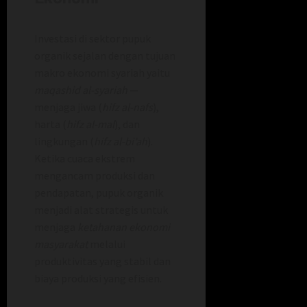
Investasi di sektor pupuk
organik sejalan dengan tujuan
makro ekonomi syariah yaitu
maqashid al-syariah
—
menjaga jiwa (
hifz al-nafs
),
harta (
hifz al-mal
), dan
lingkungan (
hifz al-bi’ah
).
Ketika cuaca ekstrem
mengancam produksi dan
pendapatan, pupuk organik
menjadi alat strategis untuk
menjaga
ketahanan ekonomi
masyarakat
melalui
produktivitas yang stabil dan
biaya produksi yang efisien.