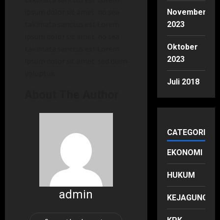
ipsum dolor sit amet. no sea
November
takimata sanctus est Lorem
2023
ipsum dolor sit amet. no sea
Oktober
takimata sanctus est Lorem
2023
ipsum dolor sit amet. sed diam
voluptua.
Juli 2018
About The Author
CATEGORIES
EKONOMI
HUKUM
admin
KEJAGUNG