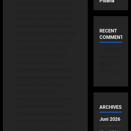
Pidana
ipsum dolor sit amet. no sea
takimata sanctus est Lorem
ipsum dolor sit amet. no sea
takimata sanctus est Lorem
RECENT
ipsum dolor sit amet. sed diam
COMMENTS
voluptua. Lorem ipsum dolor
sit amet,sed diam nonumy
Tidak ada
eirmod tempor invidunt ut
komentar
labore et dolore magna
untuk
aliquyam erat, At vero eos et
ditampilkan.
accusam et justo duo dolores
et ea rebum. Lorem ipsum
dolor sit amet, no sea
takimata sanctus est Lorem
ipsum dolor sit amet. Stet
ARCHIVES
clita kasd gubergren, no sea
Juni 2026
takimata sanctus est Lorem
ipsum dolor sit amet. no sea