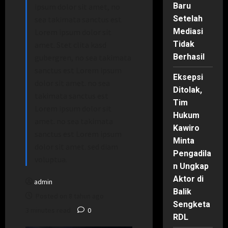
Baru
ipsum dolor sit amet, no
Setelah
sea takimata sanctus est
Mediasi
Lorem ipsum dolor sit
Tidak
amet. Stet clita kasd
Berhasil
gubergren, no sea takimata
sanctus est Lorem ipsum
Eksepsi
dolor sit amet. no sea
Ditolak,
takimata sanctus est
Tim
Lorem ipsum dolor sit
Hukum
amet. no sea takimata
Kawiro
sanctus est Lorem ipsum
Minta
dolor sit amet. sed diam
Pengadila
voluptua.
n Ungkap
Aktor di
admin
Balik
Posted on 8 tahun ago
Sengketa
3 minutes read
0
RDL