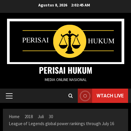
Skip
Agustus 8, 2026
2:02:46 AM
to
content
PERISAI HUKUM
MEDIA ONLINE NASIONAL
WTACH LIVE
Primary
Menu
Home
2018
Juli
30
League of Legends global power rankings through July 16