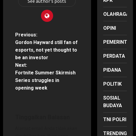
KPK
See author's posts
OLAHRAGA
OPINI
P
Previous:
PEMERINTAH
Gordon Hayward still fan of
o
esports, not yet thought to
PERDATA
be an investor
s
Next:
PIDANA
t
Fortnite Summer Skirmish
Series struggles in
POLITIK
n
opening week
SOSIAL
a
BUDAYA
v
HUKUM
Tinggalkan Balasan
TRENDING
TNI POLRI
i
E
Alamat email Anda tidak akan
k
TRENDING
dipublikasikan.
Ruas yang