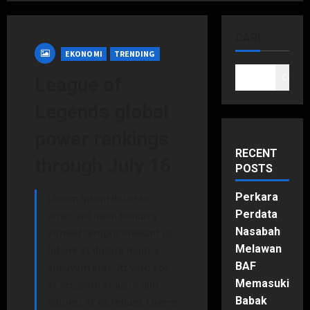
CARI
EKONOMI
TRENDING
Cari
League of
Legends global
power rankings
RECENT
through July 16
POSTS
Perkara
Lorem ipsum dolor sit
Perdata
amet,sed diam nonumy
Nasabah
eirmod tempor invidunt ut
Melawan
labore et dolore magna
BAF
aliquyam erat, At vero eos
Memasuki
et accusam et justo duo
Babak
dolores et ea rebum. Lorem