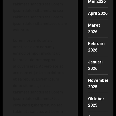
Mei 2026
takimata sanctus est Lorem
ipsum dolor sit amet. no sea
April 2026
takimata sanctus est Lorem
ipsum dolor sit amet. sed diam
Maret
voluptua.
2026
Lorem ipsum dolor sit
Februari
amet,sed diam nonumy
2026
eirmod tempor invidunt ut
labore et dolore magna
Januari
aliquyam erat, At vero eos et
2026
accusam et justo duo dolores
et ea rebum. Lorem ipsum
November
dolor sit amet, no sea
2025
takimata sanctus est Lorem
ipsum dolor sit amet. Stet
Oktober
clita kasd gubergren, no sea
2025
takimata sanctus est Lorem