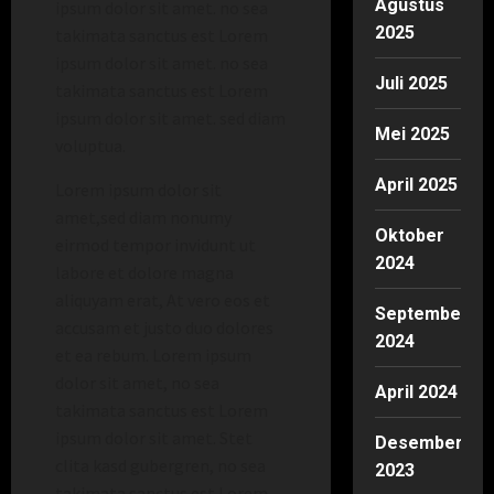
Agustus
ipsum dolor sit amet. no sea
2025
takimata sanctus est Lorem
ipsum dolor sit amet. no sea
Juli 2025
takimata sanctus est Lorem
ipsum dolor sit amet. sed diam
Mei 2025
voluptua.
April 2025
Lorem ipsum dolor sit
amet,sed diam nonumy
Oktober
eirmod tempor invidunt ut
2024
labore et dolore magna
aliquyam erat, At vero eos et
September
accusam et justo duo dolores
2024
et ea rebum. Lorem ipsum
dolor sit amet, no sea
April 2024
takimata sanctus est Lorem
ipsum dolor sit amet. Stet
Desember
clita kasd gubergren, no sea
2023
takimata sanctus est Lorem