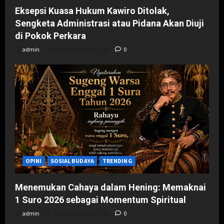
ago
P
r
Eksepsi Kuasa Hukum Kawiro Ditolak,
i
k
0
Sengketa Administrasi atau Pidana Akan Diuji
d
a
di Pokok Perkara
a
r
n
admin
Posted on 1 bulan ago
0
a
a
Posted
Posted
on
on
1
2
bulan
bulan
ago
ago
0
0
OPINI
SOSIAL BUDAYA
TRENDING
Menemukan Cahaya dalam Hening: Memaknai
1 Suro 2026 sebagai Momentum Spiritual
admin
Posted on 2 bulan ago
0