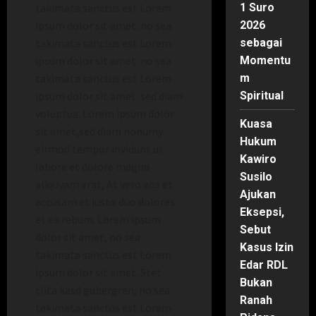
takimata sanctus est Lorem
1 Suro
ipsum dolor sit amet. no sea
2026
takimata sanctus est Lorem
sebagai
ipsum dolor sit amet. no sea
Momentu
takimata sanctus est Lorem
m
ipsum dolor sit amet. sed diam
Spiritual
voluptua. Lorem ipsum dolor
Kuasa
sit amet,sed diam nonumy
Hukum
eirmod tempor invidunt ut
Kawiro
labore et dolore magna
Susilo
aliquyam erat, At vero eos et
Ajukan
accusam et justo duo dolores
Eksepsi,
et ea rebum. Lorem ipsum
Sebut
dolor sit amet, no sea
Kasus Izin
takimata sanctus est Lorem
Edar RDL
ipsum dolor sit amet. Stet
Bukan
clita kasd gubergren, no sea
Ranah
takimata sanctus est Lorem