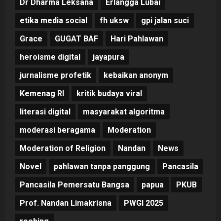
Dr Dharma Leksana
Erlangga Lubai
etika media social
fh uksw
gpi jalan suci
Grace
GUGAT BAF
Hari Pahlawan
heroisme digital
jayapura
jurnalisme profetik
kebaikan anonym
Kemenag RI
kritik budaya viral
literasi digital
masyarakat algoritma
moderasi beragama
Moderation
Moderation of Religion
Nandan
News
Novel
pahlawan tanpa panggung
Pancasila
Pancasila Pemersatu Bangsa
papua
PKUB
Prof. Nandan Limakrisna
PWGI 2025