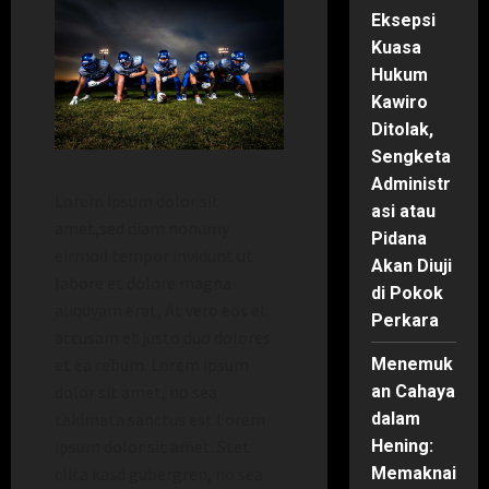
Eksepsi
Kuasa
Hukum
Kawiro
Ditolak,
Sengketa
Administr
Lorem ipsum dolor sit
asi atau
amet,sed diam nonumy
Pidana
eirmod tempor invidunt ut
Akan Diuji
labore et dolore magna
di Pokok
aliquyam erat, At vero eos et
Perkara
accusam et justo duo dolores
et ea rebum. Lorem ipsum
Menemuk
dolor sit amet, no sea
an Cahaya
takimata sanctus est Lorem
dalam
ipsum dolor sit amet. Stet
Hening:
clita kasd gubergren, no sea
Memaknai